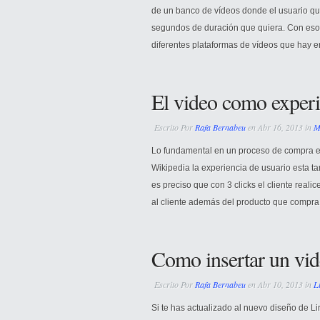
de un banco de vídeos donde el usuario que
segundos de duración que quiera. Con esos 
diferentes plataformas de vídeos que hay en 
El video como exper
Escrito Por
Rafa Bernabeu
en Abr 16, 2013 in
M
Lo fundamental en un proceso de compra es 
Wikipedia la experiencia de usuario esta t
es preciso que con 3 clicks el cliente real
al cliente además del producto que compra 
Como insertar un vid
Escrito Por
Rafa Bernabeu
en Abr 10, 2013 in
L
Si te has actualizado al nuevo diseño de Li