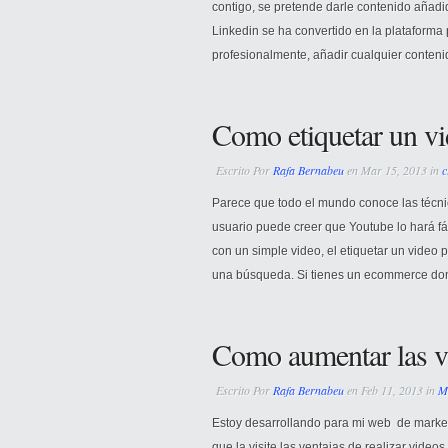
contigo, se pretende darle contenido añadid
Linkedin se ha convertido en la plataforma
profesionalmente, añadir cualquier conteni
Como etiquetar un v
Escrito Por
Rafa Bernabeu
en Mar 15, 2013 in
c
Parece que todo el mundo conoce las técnic
usuario puede creer que Youtube lo hará fá
con un simple video, el etiquetar un video
una búsqueda. Si tienes un ecommerce dond
Como aumentar las vi
Escrito Por
Rafa Bernabeu
en Feb 11, 2013 in
M
Estoy desarrollando para mi web de marketi
que la visite las ventajas de realizar video