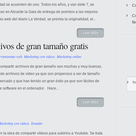
dad se acuerden de uno. Todos los años, y van siete 7, se
Co
ran en Alicante la Gala de entrega de premios a las mejores
Co
s web del diario La Verdad, se premia la originalidad, el...
fá
Leer Más
vos de gran tamaño gratis
rramientas web
,
Marketing con videos
,
Marketing online
compartir archivos de gran tamaño son muchas y muy buenas,
a de archivos de vídeo ya que son propensos a ser de tamaño
ercado y que han tenido un gran éxito ya que son fáciles de
h
 de software en el ordenador. Hace...
Leer Más
arketing con videos
,
Youtube
la idea de compartir vídeos para subirlos a Youtube. Se trata