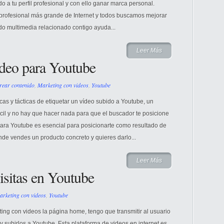
o a tu perfil profesional y con ello ganar marca personal.
 profesional más grande de Internet y todos buscamos mejorar
do multimedia relacionado contigo ayuda...
Leer Más
ideo para Youtube
rear contenido
,
Marketing con videos
,
Youtube
as y tácticas de etiquetar un vídeo subido a Youtube, un
cil y no hay que hacer nada para que el buscador te posicione
 para Youtube es esencial para posicionarte como resultado de
e vendes un producto concreto y quieres darlo...
Leer Más
sitas en Youtube
arketing con videos
,
Youtube
ng con videos la página home, tengo que transmitir al usuario
s y subirlos a Youtube. Esta plataforma de videos en internet es