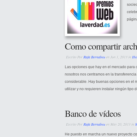
socie
celeb
página
Como compartir archi
Escrito Por
Rafa Bernabeu
en Jun 1, 2013 in
He
Las opciones que hay en el mercado para 
nosotros nos centramos en la transferenci
considerable. Hay buenas opciones en el m
utilizar y no requieren instalar ningún tipo
Banco de vídeos
Escrito Por
Rafa Bernabeu
en May 20, 2013 in
M
He puesto en marcha un nuevo proyecto con 