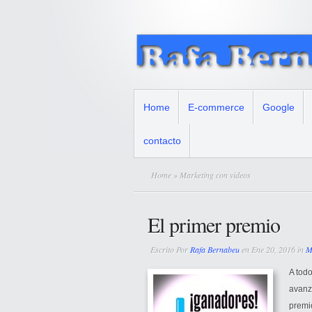
Home
E-commerce
Google
contacto
Home
» Marketing con videos
El primer premio
Escrito Por
Rafa Bernabeu
en Ene 20, 2016 in
M
A todo
avanza
premio