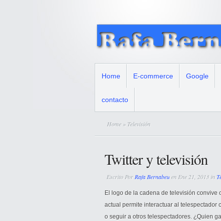
Home
E-commerce
Google
contacto
Home
» Televisión
Twitter y televisión
Escrito Por
Rafa Bernabeu
en Ene 21, 2013 in
T
El logo de la cadena de televisión convive
actual permite interactuar al telespectador
o seguir a otros telespectadores. ¿Quien g