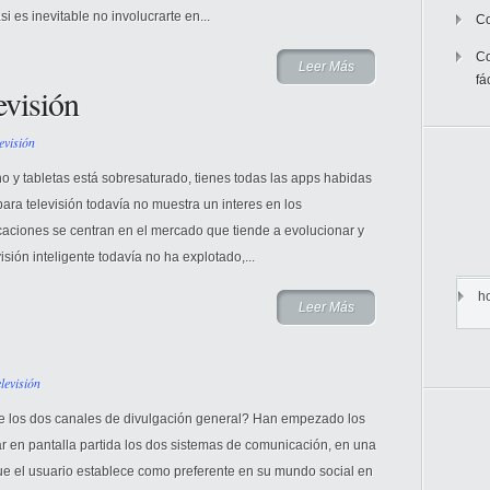
 es inevitable no involucrarte en...
Co
Co
Leer Más
fá
evisión
evisión
o y tabletas está sobresaturado, tienes todas las apps habidas
para televisión todavía no muestra un interes en los
caciones se centran en el mercado que tiende a evolucionar y
sión inteligente todavía no ha explotado,...
h
Leer Más
levisión
re los dos canales de divulgación general? Han empezado los
ar en pantalla partida los dos sistemas de comunicación, en una
 que el usuario establece como preferente en su mundo social en