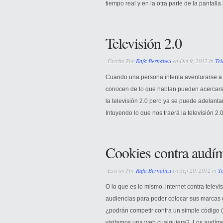
tiempo real y en la otra parte de la pantalla 
Televisión 2.0
Escrito Por
Rafa Bernabeu
en Oct 9, 2012 in
Tel
Cuando una persona intenta aventurarse a p
conocen de lo que hablan pueden acercarse
la televisión 2.0 pero ya se puede adelant
Intuyendo lo que nos traerá la televisión 2.
Cookies contra audím
Escrito Por
Rafa Bernabeu
en Sep 20, 2012 in
Te
O lo que es lo mismo, internet contra televi
audiencias para poder colocar sus marcas 
¿podrán competir contra un simple código 
visitamos una web cualquiera?. Los audímet