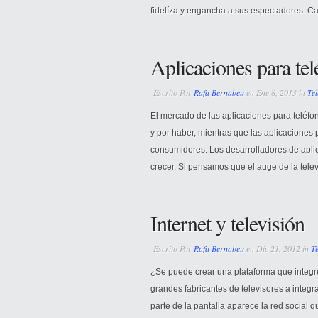
fidelíza y engancha a sus espectadores. Casi
Aplicaciones para tel
Escrito Por
Rafa Bernabeu
en Ene 8, 2013 in
Tel
El mercado de las aplicaciones para teléfon
y por haber, mientras que las aplicaciones 
consumidores. Los desarrolladores de apli
crecer. Si pensamos que el auge de la televi
Internet y televisión
Escrito Por
Rafa Bernabeu
en Dic 21, 2012 in
Te
¿Se puede crear una plataforma que integ
grandes fabricantes de televisores a integr
parte de la pantalla aparece la red social