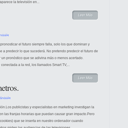
aparece la televisión en...
Leer Más
evisión
ronosticar el futuro siempre falla, solo los que dominan y
 a predecir lo que sucederá. No pretendo predecir el futuro de
ar un pronóstico que se adivina más o menos acertado.
0 conectada a la red, los llamados Smart TV,...
Leer Más
etros.
levisión
sión.Los publicistas y especialistas en marketing investigan la
en las franjas horarias que puedan causar gran impacto.Pero
(cookies) que se inserta en nuestro ordenador cuando
ros miden las audiencias de las televisiones...