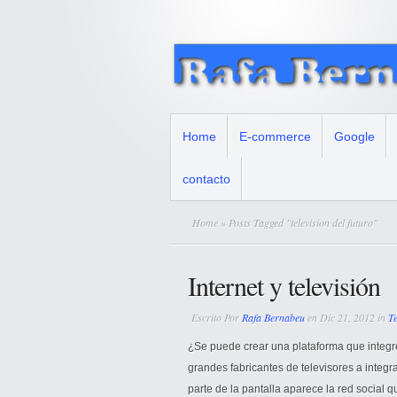
Home
E-commerce
Google
contacto
Home
» Posts Tagged "television del futuro"
Internet y televisión
Escrito Por
Rafa Bernabeu
en Dic 21, 2012 in
Te
¿Se puede crear una plataforma que integ
grandes fabricantes de televisores a integr
parte de la pantalla aparece la red social