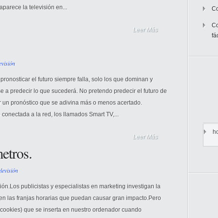
aparece la televisión en...
Co
Co
Leer Más
fá
evisión
ronosticar el futuro siempre falla, solo los que dominan y
 a predecir lo que sucederá. No pretendo predecir el futuro de
ar un pronóstico que se adivina más o menos acertado.
0 conectada a la red, los llamados Smart TV,...
h
Leer Más
etros.
levisión
sión.Los publicistas y especialistas en marketing investigan la
en las franjas horarias que puedan causar gran impacto.Pero
(cookies) que se inserta en nuestro ordenador cuando