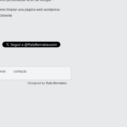
mo personalizar la url de Google +
mo limpiar una página web wordpress
cilmente
ome
contacto
Designed by
Rafa Bernabeu