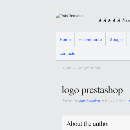
★★★★★ Experi
Home
E-commerce
Google
contacto
Home
»
» logo prestashop
logo prestashop
Escrito Por
Rafa Bernabeu
en Ene 11, 2013 in |
About the author