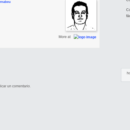
Co
ernabeu
Co
fá
More at
h
icar un comentario.